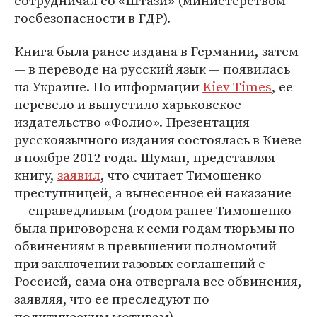
сотрудничал со «Штази» (министерством
госбезопасности в ГДР).
Книга была ранее издана в Германии, затем
— в переводе на русский язык — появилась
на Украине. По информации
Kiev Times
, ее
перевело и выпустило харьковское
издательство «Фолио». Презентация
русскоязычного издания состоялась в Киеве
в ноябре 2012 года. Шуман, представляя
книгу,
заявил
, что считает Тимошенко
преступницей, а вынесенное ей наказание
— справедливым (годом ранее Тимошенко
была приговорена к семи годам тюрьмы по
обвинениям в превышении полномочий
при заключении газовых соглашений с
Россией, сама она отвергала все обвинения,
заявляя, что ее преследуют по
политическим мотивам).