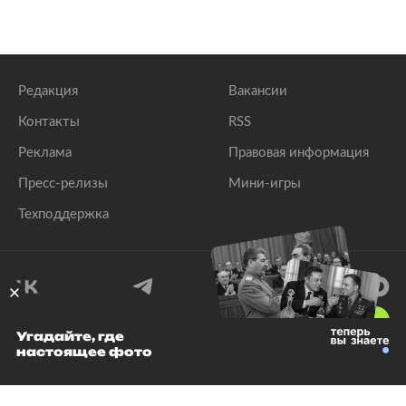
Редакция
Вакансии
Контакты
RSS
Реклама
Правовая информация
Пресс-релизы
Мини-игры
Техподдержка
18
+
Угадайте, где
настоящее фото
© 1999–2026 Все права защищены.
ООО «Лента.Ру»