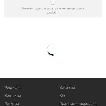
Комментарии закрыты за истечением срока
давности
Редакция
Вакансии
Контакты
RSS
Реклама
Правовая информация