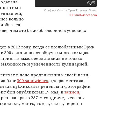
подавала
нного ими
Стефани Смит и Эрик Шульте. Фото:
сэндвичей,
300sandwiches.com
ное кольцо.
 добиться
ше, чем это было обговорено в условиях
ов в 2012 году, когда ее возлюбленный Эрик
 в 300 сэндвичах от обручального кольца».
 принять вызов ее заставила не только
тремленность и увлеченность кулинарией.
успехах в деле продвижения к своей цели,
ела блог
300 sandwiches
, где разместила
 стала публиковать рецепты и фотографии
пт был опубликован 19 мая, в
записи
,
речь как раз о 257-м сэндвиче, в состав
хи-махи, манго, томат, салат, перец и