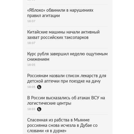
«Яблоко» обвинили в нарушениях
правил агитации
18:07
Китайские машины начали активный
захват российских таксопарков
18:07
Курс рубля завершил неделю ощутимым
снижением
18:05
Россиянам назвали список лекарств для
детской аптечки при поездке на дачу
18:05
В России высказались об атаках ВСУ на
логистические центры
18:03
Спасенная из рабства в Мьянме
россиянка снова исчезла в Дубае со
словами «я в дурке»