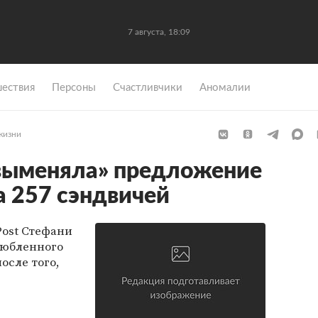
7 августа, 18:09
ествия
Персоны
Счастливчики
Аномалии
жизни
выменяла» предложение
а 257 сэндвичей
Post Стефани
любленного
осле того,