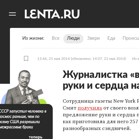
11
A
Из жизни
Все
Люди
Звери
Еда
Происш
13:46, 21 мая 2014
(обновлено: 14:07, 21 мая 2014)
Из 
Журналистка «
руки и сердца н
Сотрудница газеты New York 
Смит
получила
от своего воз
СССР запустил человека в
предложение руки и сердца п
космос раньше, чем по
как приготовила для него 257
всему США разрешили
разнообразных сэндвичей.
межрасовые браки