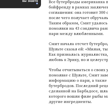
Все бутерброды американка 
бойфренду в рамках заключе
соглашения: она готовит 300 
после чего получает обручаль
Таким образом, Смит удалось
помолвки на 43 сэндвича рань
пари между влюбленными.
Смит начала отсчет бутерброд
Шульте сказал ей: «Милая, ты
Как призналась журналистка,
любовь к Эрику, но и целеус
Чтобы отчитываться о своих 
помолвке с Шульте, Смит зав
информацию о пари, а также
бутербродов. Последний реце
сделанной на Барбадосе, шла 
которого вошли филе рыбы ма
другие ингредиенты.