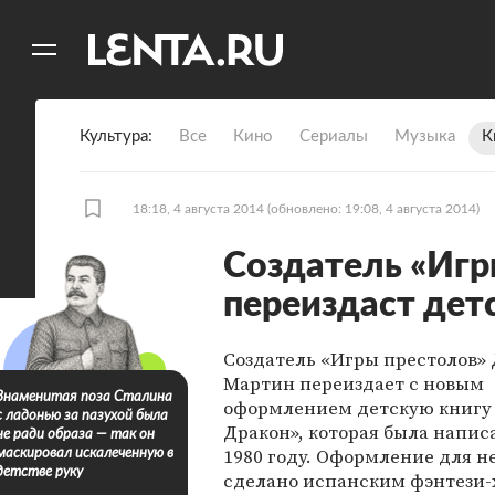
11
A
Культура
Все
Кино
Сериалы
Музыка
К
18:18, 4 августа 2014
(обновлено: 19:08, 4 августа 2014)
Создатель «Игр
переиздаст дет
Создатель «Игры престолов»
Мартин переиздает с новым
Знаменитая поза Сталина
оформлением детскую книгу
с ладонью за пазухой была
Дракон», которая была напис
не ради образа — так он
1980 году. Оформление для н
маскировал искалеченную в
детстве руку
сделано испанским фэнтези