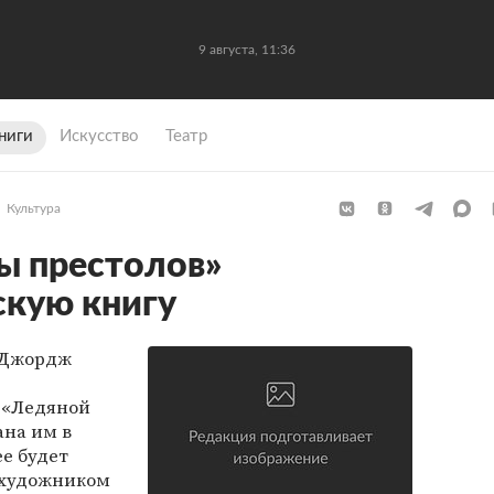
9 августа, 11:36
ниги
Искусство
Театр
Культура
ы престолов»
скую книгу
 Джордж
 «Ледяной
ана им в
ее будет
-художником