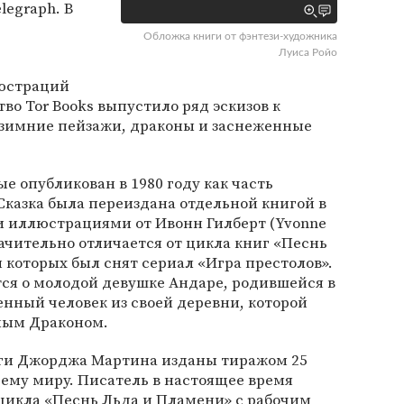
legraph. В
Обложка книги от фэнтези-художника
Луиса Ройо
юстраций
тво Tor Books выпустило ряд эскизов к
 зимние пейзажи, драконы и заснеженные
е опубликован в 1980 году как часть
Сказка была переиздана отдельной книгой в
и иллюстрациями от Ивонн Гилберт (Yvonne
начительно отличается от цикла книг «Песнь
 которых был снят сериал «Игра престолов».
ся о молодой девушке Андаре, родившейся в
нный человек из своей деревни, которой
ным Драконом.
ги Джорджа Мартина изданы тиражом 25
ему миру. Писатель в настоящее время
цикла «Песнь Льда и Пламени» с рабочим