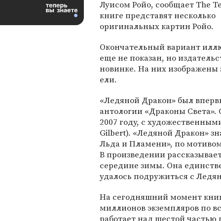
Луисом Ройо, сообщает The Te
книге представят несколько
оригинальных картин Ройо.
Окончательный вариант илл
еще не показан, но издательс
новинке. На них изображены
ели.
«Ледяной Дракон» был впервы
антологии «Драконы Света». 
2007 году, с художественным
Gilbert). «Ледяной Дракон» з
Льда и Пламени», по мотивом
В произведении рассказывает
середине зимы. Она единстве
удалось подружиться с Ледя
На сегодняшний момент кни
миллионов экземпляров по вс
работает над шестой частью 