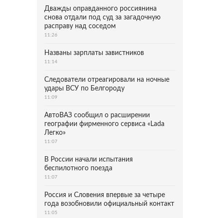
Дважды оправданного россиянина
снова отдали под суд за загадочную
расправу над соседом
11:26
Названы зарплаты завистников
11:14
Следователи отреагировали на ночные
удары ВСУ по Белгороду
11:09
АвтоВАЗ сообщил о расширении
географии фирменного сервиса «Lada
Легко»
11:07
В России начали испытания
беспилотного поезда
11:07
Россия и Словения впервые за четыре
года возобновили официальный контакт
11:05