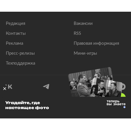
Редакция
Вакансии
Контакты
RSS
Реклама
Правовая информация
Пресс-релизы
Мини-игры
Техподдержка
18
+
Угадайте, где
настоящее фото
© 1999–2026 Все права защищены.
ООО «Лента.Ру»
Лента добра
деактивирована. Добро