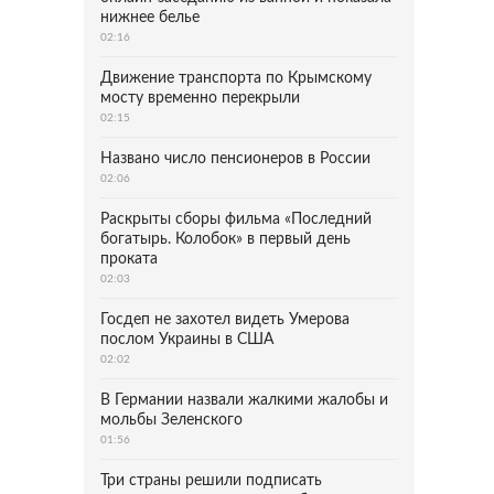
нижнее белье
02:16
Движение транспорта по Крымскому
мосту временно перекрыли
02:15
Названо число пенсионеров в России
02:06
Раскрыты сборы фильма «Последний
богатырь. Колобок» в первый день
проката
02:03
Госдеп не захотел видеть Умерова
послом Украины в США
02:02
В Германии назвали жалкими жалобы и
мольбы Зеленского
01:56
Три страны решили подписать