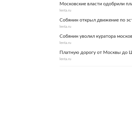
Московские власти одобрили пл
lenta.ru
Собянин открыл движение по эс
lenta.ru
Собянин уволил куратора моско
lenta.ru
Платную дорогу от Москвы до Ш
lenta.ru