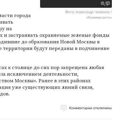
Фото: Александр Чиженок /
ласти города
«Коммерсантъ»
ивать
ру на
 и застраивать охраняемые зеленые фонды
одившие до образования Новой Москвы в
ые территории будут переданы в подчинение
ах к столице до сих пор запрещена любая
«за исключением деятельности,
твом Москвы». Ранее в этих районах
тация уже существующих линий связи,
дов.
Комментарии отключены