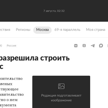
7 августа, 02:32
ствия
Регионы
Москва
69-я параллель
Моя страна
4)
Россия
разрешила строить
с
оительство
еленых
тствующее
авительство
тно о нем
окумента