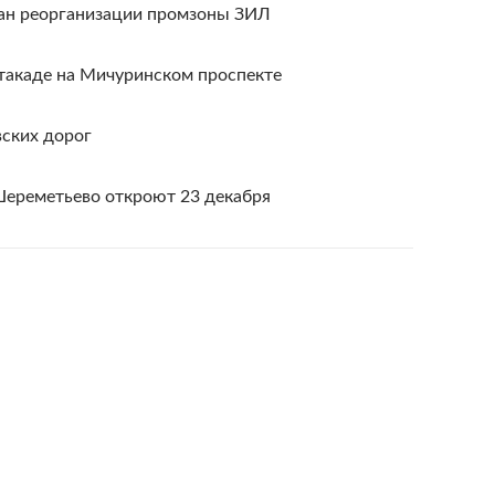
ан реорганизации промзоны ЗИЛ
такаде на Мичуринском проспекте
вских дорог
ереметьево откроют 23 декабря