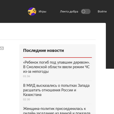
Игры
Лента добра
Войти
Последние новости
«Ребенок погиб под упавшим деревом».
В Смоленской области ввели режим ЧС
из-за непогоды
01:36
В МИД высказались о попытках Запада
расшатать отношения России и
Казахстана
02:30
Женщина-политик присоединилась к
онлайн-заседанию из ванной и показала