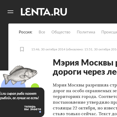
11
A
Россия
Все
Общество
Политика
Происше
15:46, 30 октября 2014
(обновлено: 15:51, 30 октября 201
Мэрия Москвы 
дороги через ле
Мэрия Москвы разрешила стр
дорог на особо охраняемых з
Если сырая рыба пахнет
территориях города. Соотве
«рыбой», ее лучше не есть!
постановление утвердило пр
столицы 22 октября, но извес
стало только сейчас. Текст д