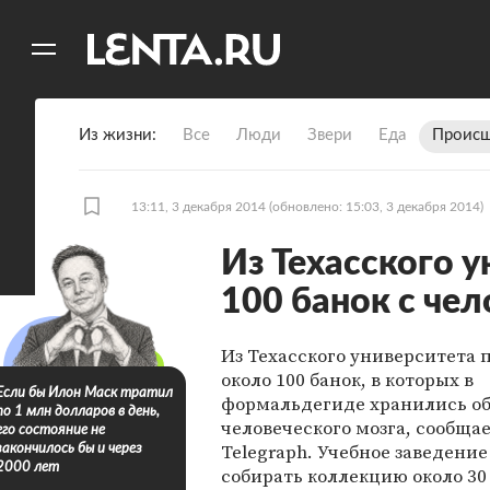
11
A
Из жизни
Все
Люди
Звери
Еда
Происш
13:11, 3 декабря 2014
(обновлено: 15:03, 3 декабря 2014)
Из Техасского 
100 банок с че
Из Техасского университета 
около 100 банок, в которых в
Если бы Илон Маск тратил
формальдегиде хранились о
по 1 млн долларов в день,
человеческого мозга, сообщае
его состояние не
Telegraph. Учебное заведение
закончилось бы и через
2000 лет
собирать коллекцию около 30 