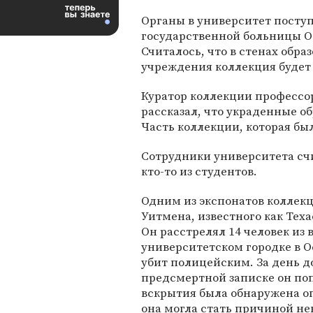
Органы в университет поступ
государственной больницы О
Считалось, что в стенах обра
учреждения коллекция будет 
Куратор коллекции профессор
рассказал, что украденные о
Часть коллекции, которая был
Сотрудники университета сч
кто-то из студентов.
Одним из экспонатов коллекц
Уитмена, известного как Тех
Он расстрелял 14 человек из
университетском городке в Ос
убит полицейским. За день до
предсмертной записке он поп
вскрытия была обнаружена оп
она могла стать причиной н