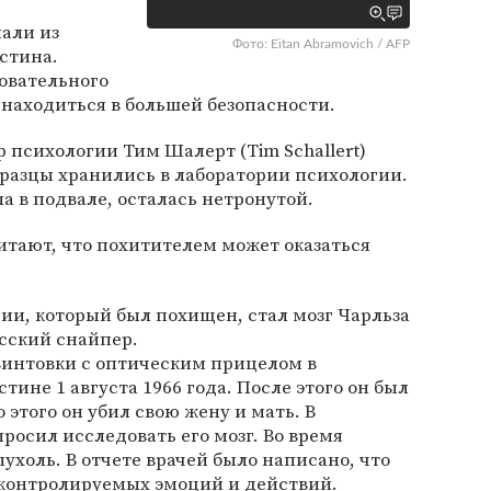
али из
Фото: Eitan Abramovich / AFP
стина.
зовательного
находиться в большей безопасности.
 психологии Тим Шалерт (Tim Schallert)
бразцы хранились в лаборатории психологии.
а в подвале, осталась нетронутой.
итают, что похитителем может оказаться
ии, который был похищен, стал мозг Чарльза
асский снайпер.
 винтовки с оптическим прицелом в
тине 1 августа 1966 года. После этого он был
 этого он убил свою жену и мать. В
росил исследовать его мозг. Во время
ухоль. В отчете врачей было написано, что
еконтролируемых эмоций и действий.