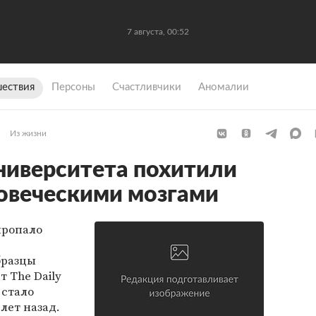
7 августа, 00:52
ествия
Персоны
Счастливчики
Аномалии
Из жизни
университета похитили
ловеческими мозгами
пропало
бразцы
т The Daily
 стало
лет назад.