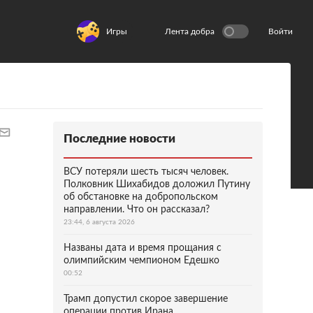
Игры
Лента добра
Войти
Последние новости
ВСУ потеряли шесть тысяч человек.
Полковник Шихабидов доложил Путину
об обстановке на добропольском
направлении. Что он рассказал?
23:44, 6 августа 2026
Названы дата и время прощания с
олимпийским чемпионом Едешко
00:52
Трамп допустил скорое завершение
операции против Ирана