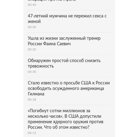
00:40
47-летний мужчина не пережил секса с
женой
00:30
Ушла из жизни заслуженный тренер
России Фаина Саевич
00:20
Обнаружен простой способ снизить
тревожность
00:30
Стало известно о просьбе США к России
освободить осужденного американца
Гилмана
00:18
«Погибнут сотни миллионов за
несколько часов». В США допустили
применение ядерного оружия против
России. Что об этом известно?
00:12