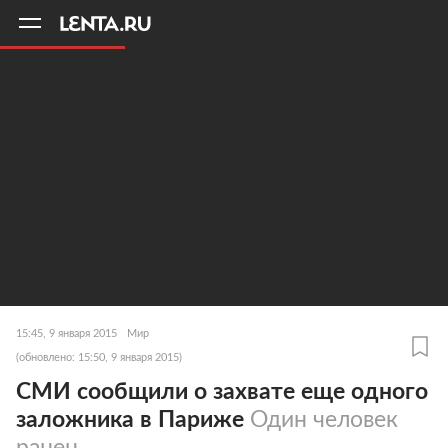
11
A
15:45, 9 января 2015
Мир
(обновлено: 15:50, 9 января 2015)
СМИ сообщили о захвате еще одного
заложника в Париже
Один человек
ранен