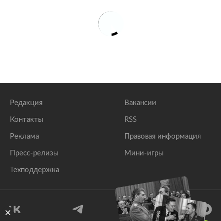
Редакция
Вакансии
Контакты
RSS
Реклама
Правовая информация
Пресс-релизы
Мини-игры
Техподдержка