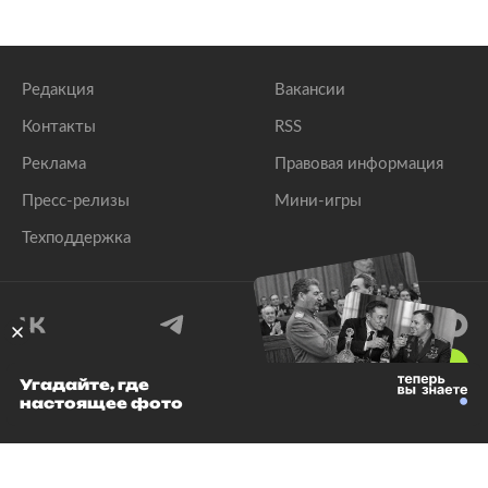
Редакция
Вакансии
Контакты
RSS
Реклама
Правовая информация
Пресс-релизы
Мини-игры
Техподдержка
18
+
Угадайте, где
настоящее фото
© 1999–2026 Все права защищены.
ООО «Лента.Ру»
Лента добра