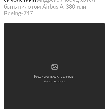
быть пилотом Airbus A-380 или
Boeing-747