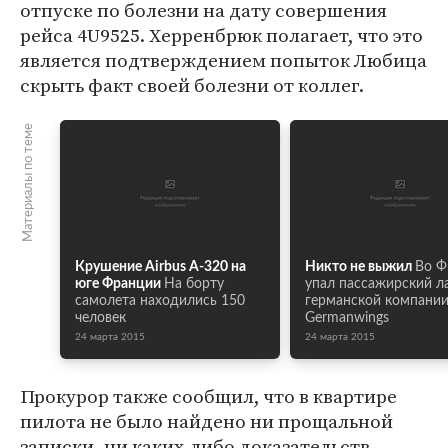
отпуске по болезни на дату совершения
рейса 4U9525. Херренбрюк полагает, что это
является подтверждением попыток Любица
скрыть факт своей болезни от коллег.
Материалы по теме
Крушение Airbus A-320 на
Никто не выжил
Во Ф
юге Франции
На борту
упал пассажирский л
самолета находились 150
германской компани
человек
Germanwings
24 марта 2015
24 марта 2015
Прокурор также сообщил, что в квартире
пилота не было найдено ни прощальной
записки, ни каких-либо доказательств