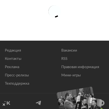
Редакция
Вакансии
Контакты
RSS
Реклама
Правовая информация
Пресс-релизы
Мини-игры
Техподдержка