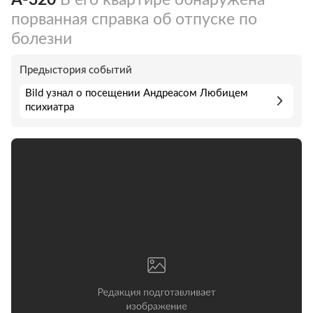
порванная справка об отпуске по
болезни
Предыстория событий
Bild узнал о посещении Андреасом Любицем
психиатра