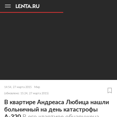
11
A
14:54, 27 марта 2015
Мир
(обновлено: 15:24, 27 марта 2015)
В квартире Андреаса Любица нашли
больничный на день катастрофы
А-320
В его квартире обнаружена