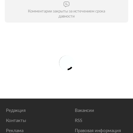
Комментарии закрыты за истечением срока
давности
Редакция
Вакансии
Контакты
RSS
Реклама
Правовая информация