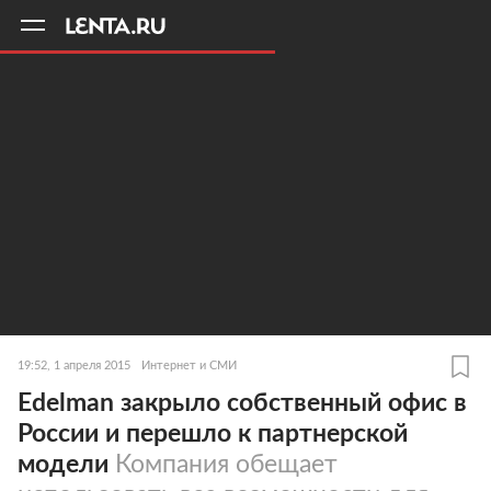
11
A
19:52, 1 апреля 2015
Интернет и СМИ
Edelman закрыло собственный офис в
России и перешло к партнерской
модели
Компания обещает