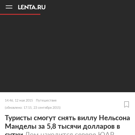
11
A
14:46, 12 мая 2015
Путешествия
(обновлено: 17:15, 23 сентября 2015)
Туристы смогут снять виллу Нельсона
Манделы за 5,8 тысячи долларов в
сутки
Дом находится севере ЮАР