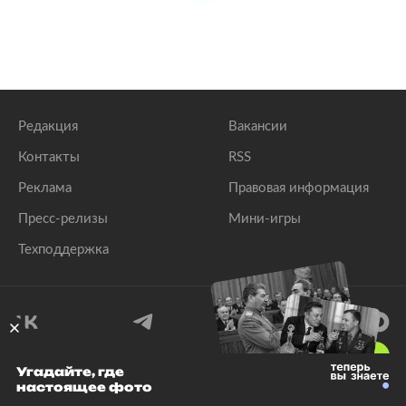
Редакция
Вакансии
Контакты
RSS
Реклама
Правовая информация
Пресс-релизы
Мини-игры
Техподдержка
18
+
Угадайте, где
настоящее фото
© 1999–2026 Все права защищены.
ООО «Лента.Ру»