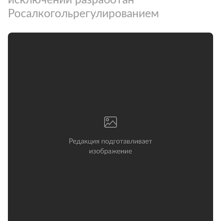
Росалкогольрегулированием