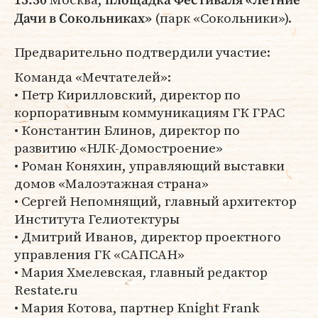
15:30
площадка Фестиваля «Летние
(парк «Сокольники»).
Дачи в Сокольниках»
Предварительно подтвердили участие:
Команда «Мечтателей»:
• Петр Кирилловский, директор по
корпоративным коммуникациям ГК ГРАС
• Константин Блинов, директор по
развитию «НЛК-Домостроение»
• Роман Коняхин, управляющий выставки
домов «Малоэтажная страна»
• Сергей Непомнящий, главный архитектор
Института Гелиотектуры
• Дмитрий Иванов, директор проектного
управления ГК «САПСАН»
• Мария Хмелевская, главный редактор
Restate.ru
• Мария Котова, партнер Knight Frank