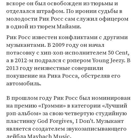
вскоре он был освобожден из тюрьмы и
отделался штрафом. По иронии судьбы в
молодости Рик Росс сам служил офицером
в одной из тюрем Майами.
Рик Росс известен конфликтами с другими
музыкантами. В 2009 году он начал
потасовку с хип-хоп-исполнителем 50 Cent,
а в 2012-м подрался с рэпером Young Jeezy. В
2013 году неизвестные совершили
покушение на Рика Росса, обстреляв его
автомобиль.
В прошлом году Рик Росс был номинирован
на премию «Грэмми» в категории «Лучший
рэп-альбом» за свою четвертую студийную
пластинку God Forgives, I Don't. Музыкант
является создателем звукозаписывающего
лейбла Maybach Music.