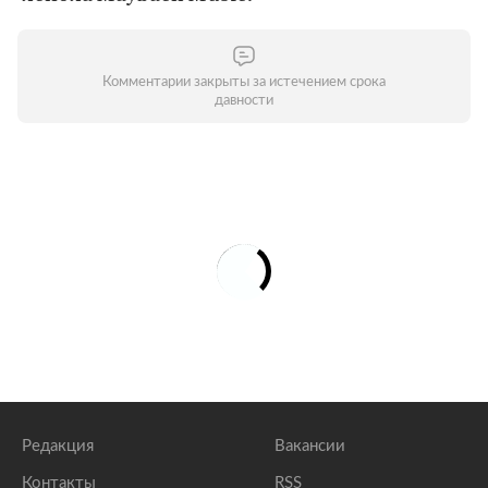
Комментарии закрыты за истечением срока
давности
Редакция
Вакансии
Контакты
RSS