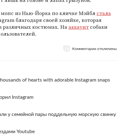
т лишь на голове и лапах грызунов.
, мопс из Нью-Йорка по кличке Мэйбл
стала
agram благодаря своей хозяйке, которая
в различных костюмах. На
аккаунт
собаки
пользователей.
Комментарии отключены
thousands of hearts with adorable Instagram snaps
рил Instagram
яли у семейной пары поддельную морскую свинку
ездами Youtube