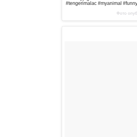
#tengerimalac #myanimal #funny
Фото опуб