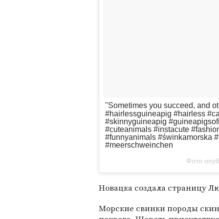
"Sometimes you succeed, and ot
#hairlessguineapig #hairless #ca
#skinnyguineapig #guineapigsofi
#cuteanimals #instacute #fashio
#funnyanimals #świnkamorska #f
#meerschweinchen
Фото опуб
Новацка создала страницу Лю
Морские свинки породы скин