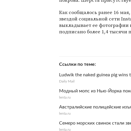
покрова. Шерсть присутствуе
Как сообщалось ранее 16 мая
звездой социальной сети Inst
выкладывает ее фотографии 
подписано более 1,4 тысячи 
Ссылки по теме
Ludwik the naked guinea pig wins 
Daily Mail
Модный мопс из Нью-Йорка поко
lenta.ru
Австралийские полицейские изъ
lenta.ru
Семеро морских свинок стали зв
lenta.ru