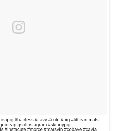
eapig #hairless #cavy #cute #pig #littleanimals
guineapigsofinstagram #skinnypig
s #instacute #morce #marsvin #cobaye #cavia