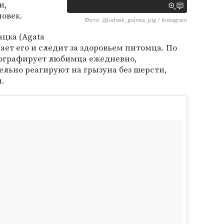
и,
ловек.
Фото: @ludwik_guinea_pig / Instagram
ацка (Agata
ет его и следит за здоровьем питомца. По
тографирует любимца ежедневно,
льно реагируют на грызуна без шерсти,
.