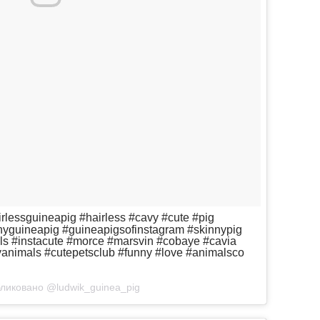
rlessguineapig #hairless #cavy #cute #pig
nnyguineapig #guineapigsofinstagram #skinnypig
s #instacute #morce #marsvin #cobaye #cavia
animals #cutepetsclub #funny #love #animalsco
ликовано @ludwik_guinea_pig