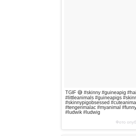
TGIF 😅 #skinny #guineapig #hai
#littleanimals #guineapigs #ski
#skinnypigobsessed #cuteanimal
#tengerimalac #myanimal #funny
#ludwik #ludwig
Фото опуб