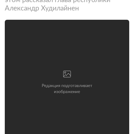
Александр Худилайнен