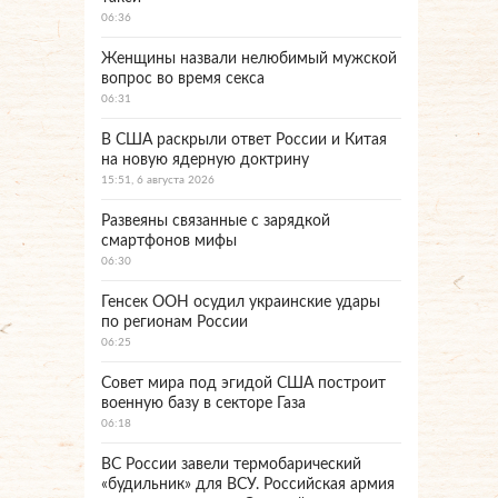
06:36
Женщины назвали нелюбимый мужской
вопрос во время секса
06:31
В США раскрыли ответ России и Китая
на новую ядерную доктрину
15:51, 6 августа 2026
Развеяны связанные с зарядкой
смартфонов мифы
06:30
Генсек ООН осудил украинские удары
по регионам России
06:25
Совет мира под эгидой США построит
военную базу в секторе Газа
06:18
ВС России завели термобарический
«будильник» для ВСУ. Российская армия