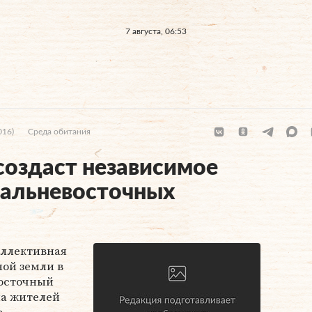
7 августа, 06:53
016)
Среда обитания
 создаст независимое
дальневосточных
оллективная
ной земли в
осточный
па жителей