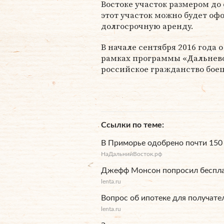
Востоке участок размером до 
этот участок можно будет оф
долгосрочную аренду.
В начале сентября 2016 года 
рамках программы «Дальнев
российское гражданство бо
Ссылки по теме
В Приморье одобрено почти 150 
НаДальнийВосток.рф
Джефф Монсон попросил беспла
lenta.ru
Вопрос об ипотеке для получате
lenta.ru