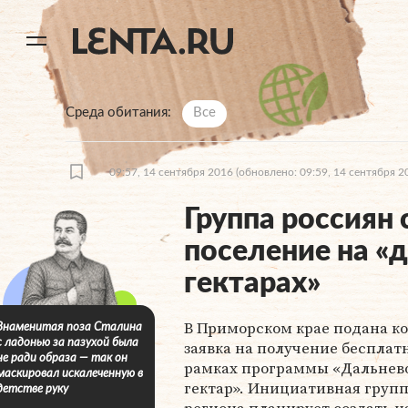
11
A
Среда обитания
Все
09:57, 14 сентября 2016
(обновлено: 09:59, 14 сентября 2
Группа россиян
поселение на «
гектарах»
В Приморском крае подана к
Знаменитая поза Сталина
с ладонью за пазухой была
заявка на получение бесплат
не ради образа — так он
рамках программы «Дальнев
маскировал искалеченную в
гектар». Инициативная груп
детстве руку