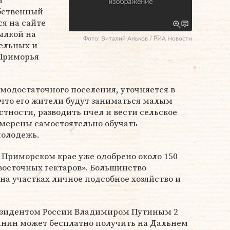
а
бственный
я на сайте
ылкой на
Фото: Виталий Аньков / РИА Новости
ельных и
Приморья
модостаточного поселения, уточняется в
что его жители будут заниматься малым
тности, разводить пчел и вести сельское
намерены самостоятельно обучать
олодежь.
в Приморском крае уже одобрено около 150
восточных гектаров». Большинство
на участках личное подсобное хозяйство и
езидентом России Владимиром Путиным 2
иянин может бесплатно получить на Дальнем