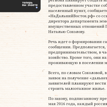
региона планирует создать н
предоставленном участке со
населенный пункт, сообщаетс
«НаДальнийВосток.рф» со сс
директора департамента зем
имущественных отношений 
Наталью Соколову.
Речь идет о формировании са
сообщении. Предполагается, 
предпринимательством, в час
хозяйство. Кроме того, они 
проживающую в поселении м
Всего, по словам Соколовой, 
заявок на получение «дальне
заявителей планируют вести 
строить малоэтажное жилье.
По закону, подписанному пр
мая 2016 года, каждый росс