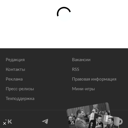
Редакция
Вакансии
Контакты
RSS
Реклама
Правовая информация
Пресс-релизы
Мини-игры
Техподдержка