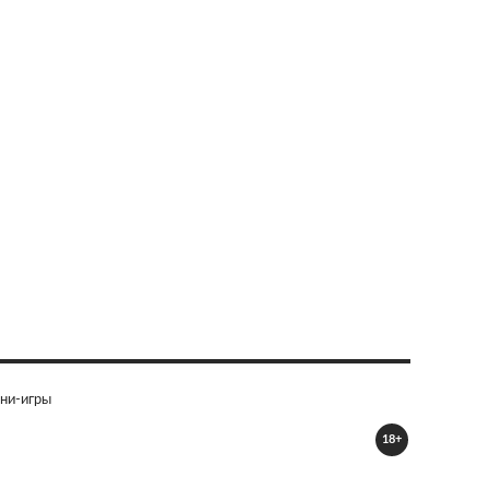
ни-игры
18+