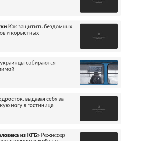
уки
Как защитить бездомных
ов и корыстных
 украинцы собираются
 зимой
дросток, выдавая себя за
кую ногу в гостинице
еловека из КГБ»
Режиссер