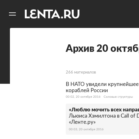
11
A
Архив 20 октяб
266 материалов
В НАТО увидели крупнейшее
кораблей России
00:02, 20 октября 2016
Силовые структуры
«Люблю мочить всех направ
Льюиса Хэмилтона в Call of Du
«Ленте.ру»
00:03, 20 октября 2016