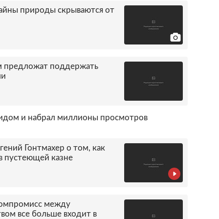
айны природы скрываются от
м предложат поддержать
ми
нидом и набрал миллионы просмотров
гений Гонтмахер о том, как
 в пустеющей казне
омпромисс между
вом все больше входит в