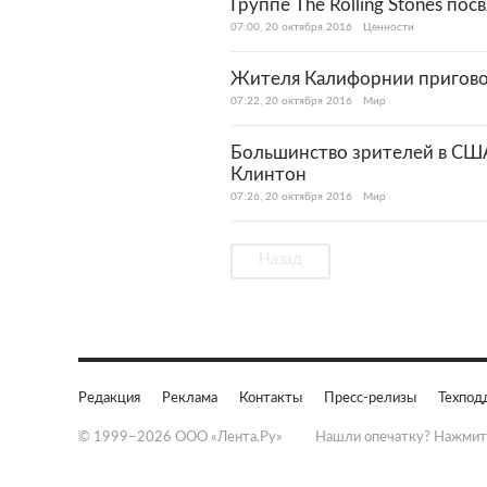
Группе The Rolling Stones по
07:00, 20 октября 2016
Ценности
Жителя Калифорнии пригово
07:22, 20 октября 2016
Мир
Большинство зрителей в США
Клинтон
07:26, 20 октября 2016
Мир
Назад
Редакция
Реклама
Контакты
Пресс-релизы
Техпод
© 1999–2026 ООО «Лента.Ру»
Нашли опечатку? Нажмит