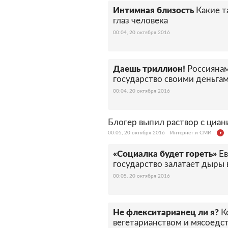
Интимная близость
Какие т
глаз человека
00:04, 20 октября 2016
Даешь триллион!
Россияна
государство своими деньга
00:04, 20 октября 2016
Блогер выпил раствор с циа
00:05, 20 октября 2016
Интернет и СМИ
«Социалка будет гореть»
Ев
государство залатает дыры
00:05, 20 октября 2016
Не флекситарианец ли я?
К
вегетарианством и мясоедст