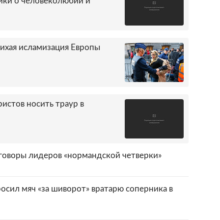
ики о человеколюбии и
тихая исламизация Европы
ристов носить траур в
говоры лидеров «нормандской четверки»
осил мяч «за шиворот» вратарю соперника в