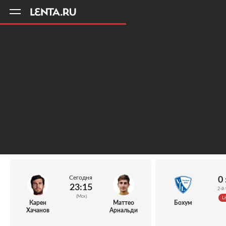
11
A
Сегодня
0 
23:15
2-й 
(Мск)
Li
Карен
Маттео
Бохум
Хачанов
Арнальди