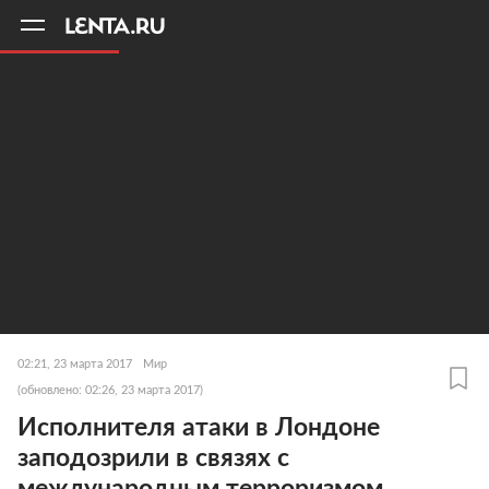
11
A
02:21, 23 марта 2017
Мир
(обновлено: 02:26, 23 марта 2017)
Исполнителя атаки в Лондоне
заподозрили в связях с
международным терроризмом