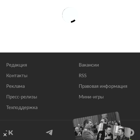
Редакция
Вакансии
Контакты
RSS
Реклама
Правовая информация
Пресс-релизы
Мини-игры
Техподдержка