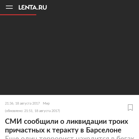
11
A
21:36, 18 августа 2017
Мир
(обновлено: 21:51, 18 августа 2017)
СМИ сообщили о ликвидации троих
причастных к теракту в Барселоне
Еще один террорист находится в бегах