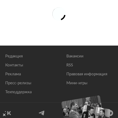
Редакция
Вакансии
Контакты
RSS
Реклама
Правовая информация
Пресс-релизы
Мини-игры
Техподдержка