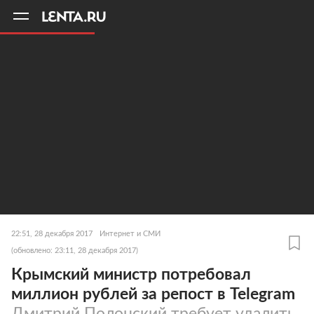
11
A
22:51, 28 декабря 2017
Интернет и СМИ
(обновлено: 23:11, 28 декабря 2017)
Крымский министр потребовал
миллион рублей за репост в Telegram
Дмитрий Полонский требует удалить