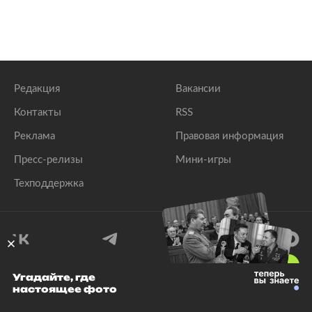
Редакция
Вакансии
Контакты
RSS
Реклама
Правовая информация
Пресс-релизы
Мини-игры
Техподдержка
18
+
Угадайте, где
настоящее фото
© 1999–2026 Все права защищены.
ООО «Лента.Ру»