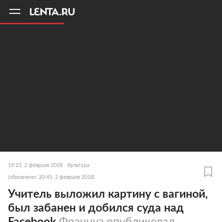
11
A
19:23, 2 февраля 2018
Культура
(обновлено: 20:45, 2 февраля 2018)
Учитель выложил картину с вагиной,
был забанен и добился суда над
Facebook
Француз опубликовал