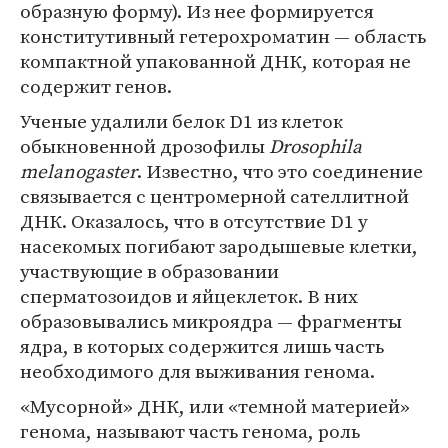
образную форму). Из нее формируется
конститутивный гетерохроматин — область
компактной упакованной ДНК, которая не
содержит генов.
Ученые удалили белок D1 из клеток
обыкновенной дрозофилы
Drosophila
melanogaster
. Известно, что это соединение
связывается с центромерной сателлитной
ДНК. Оказалось, что в отсутствие D1 у
насекомых погибают зародышевые клетки,
участвующие в образовании
сперматозоидов и яйцеклеток. В них
образовывались микроядра — фрагменты
ядра, в которых содержится лишь часть
необходимого для выживания генома.
«Мусорной» ДНК, или «темной материей»
генома, называют часть генома, роль