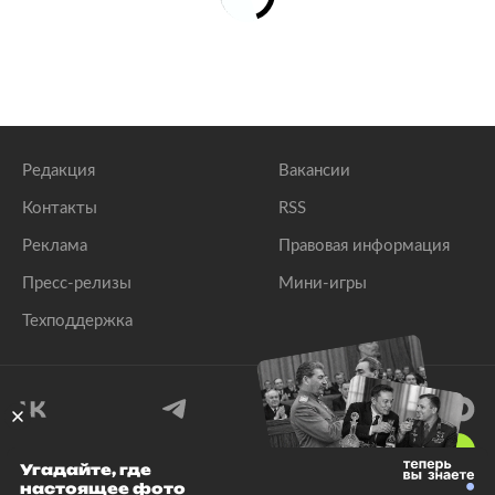
Редакция
Вакансии
Контакты
RSS
Реклама
Правовая информация
Пресс-релизы
Мини-игры
Техподдержка
18
+
Угадайте, где
настоящее фото
© 1999–2026 Все права защищены.