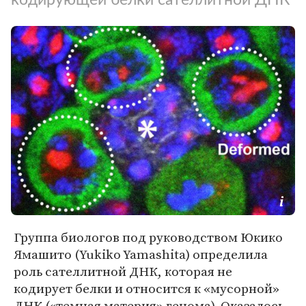
Группа биологов под руководством Юкико
Ямашито (Yukiko Yamashita) определила
роль сателлитной ДНК, которая не
кодирует белки и относится к «мусорной»
ДНК («темная материя» генома). Оказалось,