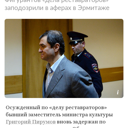
заподозрили в аферах в Эрмитаже
Осужденный по «делу реставраторов»
бывший заместитель министра культуры
Григорий Пирумов
вновь задержан по