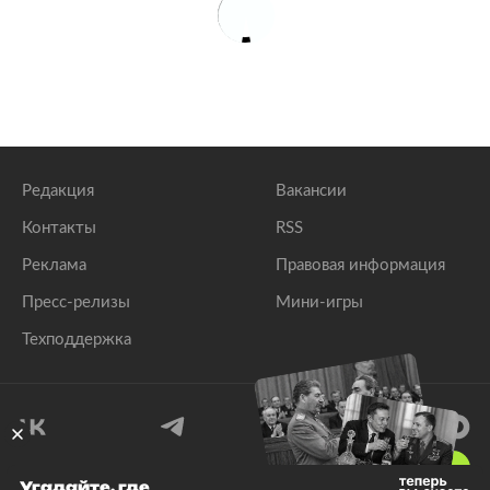
Редакция
Вакансии
Контакты
RSS
Реклама
Правовая информация
Пресс-релизы
Мини-игры
Техподдержка
18
+
Угадайте, где