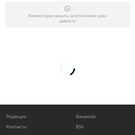
Комментарии закрыты за истечением срока
давности
Редакция
Вакансии
Контакты
RSS