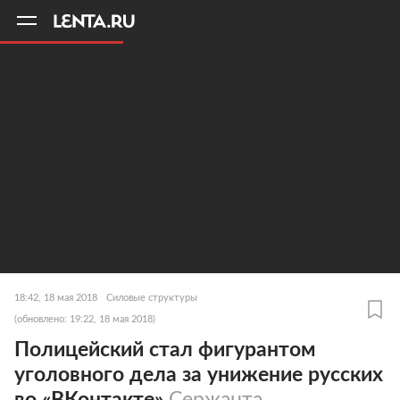
11
A
18:42, 18 мая 2018
Силовые структуры
(обновлено: 19:22, 18 мая 2018)
Полицейский стал фигурантом
уголовного дела за унижение русских
во «ВКонтакте»
Сержанта