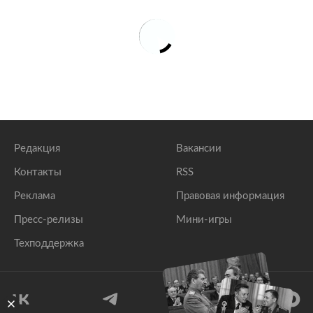
Редакция
Вакансии
Контакты
RSS
Реклама
Правовая информация
Пресс-релизы
Мини-игры
Техподдержка