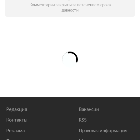
Комментарии закрыты за истечением срока
давности
Редакция
Вакансии
Контакты
RSS
Реклама
Правовая информация