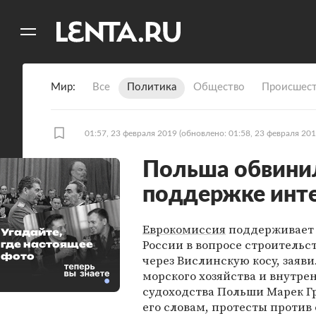
11
A
Мир
Все
Политика
Общество
Происшест
01:57, 23 февраля 2019
(обновлено: 01:58, 23 февраля 201
Польша обвини
поддержке инте
Еврокомиссия
поддерживает
Угадайте,
России в вопросе строительс
где настоящее
фото
через Вислинскую косу, заяв
морского хозяйства и внутре
судоходства Польши Марек Г
его словам, протесты против