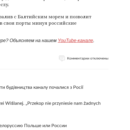
czy.
залив с Балтийским морем и позволит
в свои порты минуя российские
мире? Объясняем на нашем
YouTube-канале
.
Комментарии отключены
ти будівництва каналу почалися з Росії
ei Wiślanej. „Przekop nie przyniesie nam żadnych
Белоруссию Польше или России