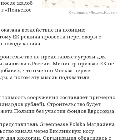
 после жалоб
ет «Польское
Скриншот: «Яндекс.Карты»
 оказала воздействие на позицию
тому ЕК решила провести переговоры с
 поводу канала.
троительство не представляет угрозы для
 заявляли в России. Министр призвал ЕК не
добавил, что именно Москва первая
оды, а потом эту мысль подхватили
 стоимость сооружения составляет примерно
ллиардов рублей). Строительство будет
джета Польши без участия фондов
Евросоюза
.
 представитель Greenpease Polska Магдалена
льство канала через Вислинскую косу
зу для экологии. Организация обратилась с