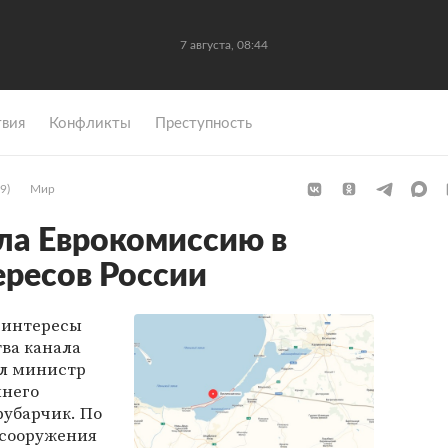
7 августа, 08:44
вия
Конфликты
Преступность
9)
Мир
ла Еврокомиссию в
ресов России
 интересы
тва канала
ил министр
ннего
рубарчик. По
 сооружения