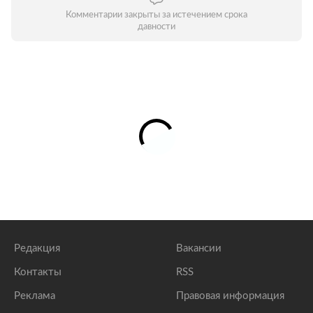
Комментарии закрыты за истечением срока
давности
Редакция
Вакансии
Контакты
RSS
Реклама
Правовая информация