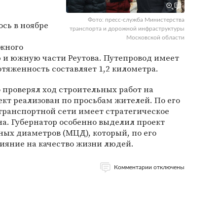
Фото: пресс-служба Министерства
ось в ноябре
транспорта и дорожной инфраструктуры
Московской области
жного
ю и южную части Реутова. Путепровод имеет
отяженность составляет 1,2 километра.
о проверял ход строительных работ на
ект реализован по просьбам жителей. По его
транспортной сети имеет стратегическое
на. Губернатор особенно выделил проект
ых диаметров (МЦД), который, по его
ияние на качество жизни людей.
Комментарии отключены