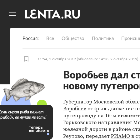
11
A
Россия
Все
Общество
Политика
Происше
11:54, 2 октября 2019
(обновлено: 14:28, 2 октября 2019)
Воробьев дал с
новому путепро
Губернатор Московской обла
Воробьев
открыл движение п
Если сырая рыба пахнет
путепроводу на 16-м километ
«рыбой», ее лучше не есть!
Горьковского направления М
железной дороги в районе с
Реутово, передает
РИАМО
в с