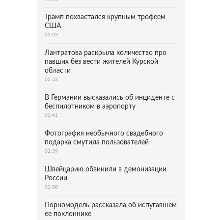
Трамп похвастался крупным трофеем
США
03:03
Лантратова раскрыла количество про
павших без вести жителей Курской
области
02:53
В Германии высказались об инциденте с
беспилотником в аэропорту
02:41
Фотография необычного свадебного
подарка смутила пользователей
02:39
Швейцарию обвинили в демонизации
России
02:08
Порномодель рассказала об испугавшем
ее поклоннике