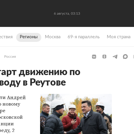
6 августа, 03:13
ствия
Регионы
Москва
69-я параллель
Моя страна
Россия
тарт движению по
воду в Реутове
сти
Андрей
о новому
ре
осковской
танции
реду, 2