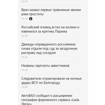
11:04
Врач назвал первые тревожные звонки
рака простаты
11:33
Российский пловец встал на колени и
извинился за критику Парижа
11:28
Дважды оправданного россиянина
снова отдали под суд за загадочную
расправу над соседом
11:26
Названы зарплаты завистников
11:14
Следователи отреагировали на ночные
удары ВСУ по Белгороду
11:09
АвтоВАЗ сообщил о расширении
географии фирменного сервиса «Lada
Легко»