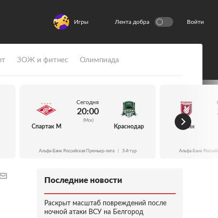
Игры
Лента добра
Войти
рт
ЗОЖ и фитнес
Олимпиада
Сегодня
20:00
(Мск)
Спартак М
Краснодар
Рубин
Альфа-Банк Российская Премьер-лига
|
3-й тур
Альфа-Банк Россий
Последние новости
Раскрыт масштаб повреждений после
ночной атаки ВСУ на Белгород