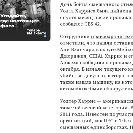
Дочь бойца смешанного стил
Уолта Харриса
была найдена
Угадайте,
спустя месяц после пропажи.
где настоящее
сообщает CBS 42.
фото
Сотрудники
правоохранитель
отметили, что нашли останки
Ани Бланчард в округе Мейко
Джорджия, США). Харрис и ег
Анжела сообщили о пропаже 
октября. В начале текущего 
убийстве девушки, которого 
также нашла машину, на кото
автомобиле были обнаружен
Уолтер Харрис
— американски
тяжелой весовой категории. 
2011 года. Известен по участ
организаций, как UFC и Titan
смешанных единоборствах. На