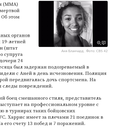
я (MMA)
 мертвой
 Об этом
ных органов
 19-летней
н (штат
Аня Бланчард . Фото: CBS 42
о супруга
дочери 24
месяца был задержан подозреваемый в
видели с Аней в день исчезновения. Полиция
рой передвигалась дочь спортсмена. На
ы следы повреждений.
й боец смешанного стиля, представитель
Выступает на профессиональном уровне с
ию в турнирах таких бойцовских
 FC. Харрис имеет за плечами 21 поединок в
 его счету 13 побед и 7 поражений.