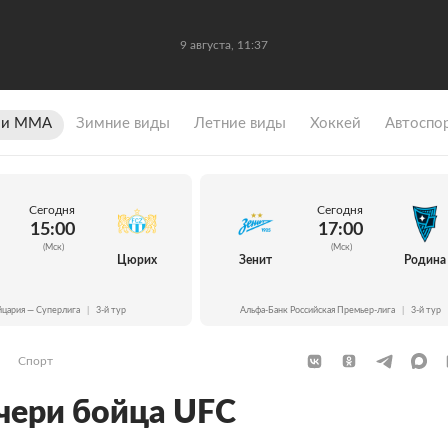
9 августа, 11:37
 и ММА
Зимние виды
Летние виды
Хоккей
Автоспо
Сегодня
Сегодня
15:00
17:00
(Мск)
(Мск)
Цюрих
Зенит
Родина
цария — Суперлига
|
3-й тур
Альфа-Банк Российская Премьер-лига
|
3-й тур
Спорт
чери бойца UFC