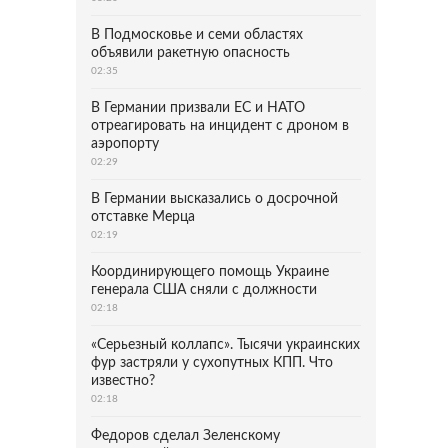
В Подмосковье и семи областях
объявили ракетную опасность
02:35
В Германии призвали ЕС и НАТО
отреагировать на инцидент с дроном в
аэропорту
02:29
В Германии высказались о досрочной
отставке Мерца
02:19
Координирующего помощь Украине
генерала США сняли с должности
02:18
«Серьезный коллапс». Тысячи украинских
фур застряли у сухопутных КПП. Что
известно?
02:18
Федоров сделал Зеленскому