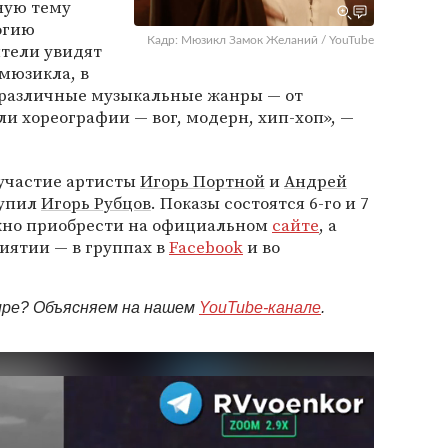
ную тему
огию
Кадр: Мюзикл Замок Желаний / YouTube
ители увидят
мюзикла, в
 различные музыкальные жанры — от
ли хореографии — вог, модерн, хип-хоп», —
участие артисты
Игорь Портной
и
Андрей
тупил
Игорь Рубцов
. Показы состоятся 6-го и 7
жно приобрести на официальном
сайте
, а
иятии — в группах в
Facebook
и во
мире? Объясняем на нашем
YouTube-канале
.