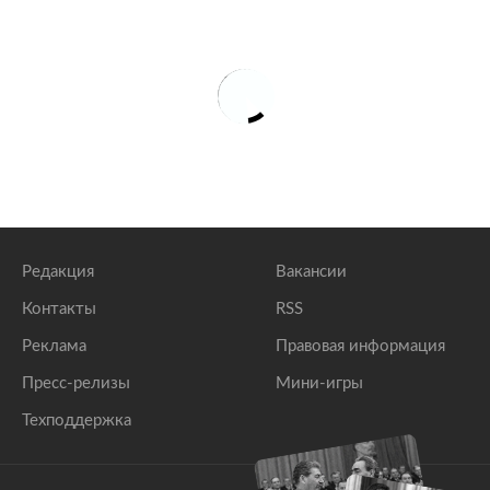
Редакция
Вакансии
Контакты
RSS
Реклама
Правовая информация
Пресс-релизы
Мини-игры
Техподдержка