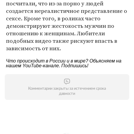
посчитали, что из-за порно у людей
создается нереалистичное представление о
сексе. Кроме того, в роликах часто
демонстрируют жестокость мужчин по
отношению к женщинам. Любители
подобных видео также рискуют впасть в
зависимость от них.
Что происходит в России и в мире? Объясняем на
нашем
YouTube-канале
. Подпишись!
Комментарии закрыты за истечением срока
давности