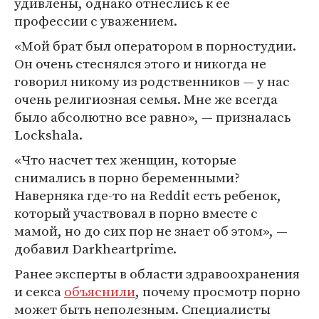
удивлены, однако отнеслись к ее
профессии с уважением.
«Мой брат был оператором в порностудии.
Он очень стеснялся этого и никогда не
говорил никому из родственников — у нас
очень религиозная семья. Мне же всегда
было абсолютно все равно», — призналась
Lockshala.
«Что насчет тех женщин, которые
снимались в порно беременными?
Наверняка где-то на Reddit есть ребенок,
который участвовал в порно вместе с
мамой, но до сих пор не знает об этом», —
добавил Darkheartprime.
Ранее эксперты в области здравоохранения
и секса
объяснили
, почему просмотр порно
может быть неполезным. Специалисты