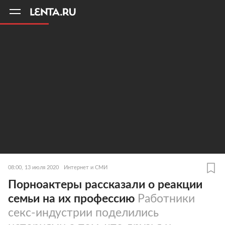
11
A
08:00, 13 июля 2020
Интернет и СМИ
Порноактеры рассказали о реакции
семьи на их профессию
Работники
секс-индустрии поделились