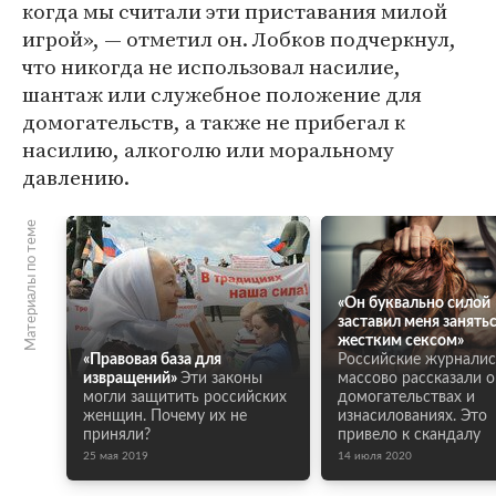
когда мы считали эти приставания милой
игрой», — отметил он. Лобков подчеркнул,
что никогда не использовал насилие,
шантаж или служебное положение для
домогательств, а также не прибегал к
насилию, алкоголю или моральному
давлению.
Материалы по теме
«Он буквально силой
заставил меня занять
жестким сексом»
«Правовая база для
Российские журналис
извращений»
Эти законы
массово рассказали о
могли защитить российских
домогательствах и
женщин. Почему их не
изнасилованиях. Это
приняли?
привело к скандалу
25 мая 2019
14 июля 2020