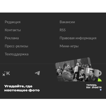
Редакция
Вакансии
Контакты
RSS
Реклама
Правовая информация
Пресс-релизы
Мини-игры
Техподдержка
18
+
Угадайте, где
настоящее фото
© 1999–2026 Все права защищены.
ООО «Лента.Ру»
Лента добра