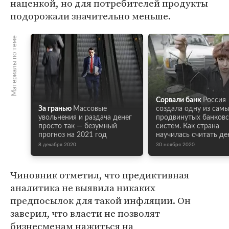
наценкой, но для потребителей продукты
подорожали значительно меньше.
Материалы по теме
Сорвали банк
Россия
За гранью
Массовые
создала одну из сам
увольнения и раздача денег
продвинутых банковс
просто так — безумный
систем. Как страна
прогноз на 2021 год
научилась считать де
8 декабря 2020
30 ноября 2020
Чиновник отметил, что предиктивная
аналитика не выявила никаких
предпосылок для такой инфляции. Он
заверил, что власти не позволят
бизнесменам нажиться на