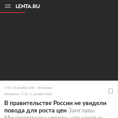
11
A
17:05, 11 декабря 2020
Экономика
(обновлено: 17:20, 11 декабря 2020)
В правительстве России не увидели
повода для роста цен
Замглавы
Минпромторга уверен, что сахар и