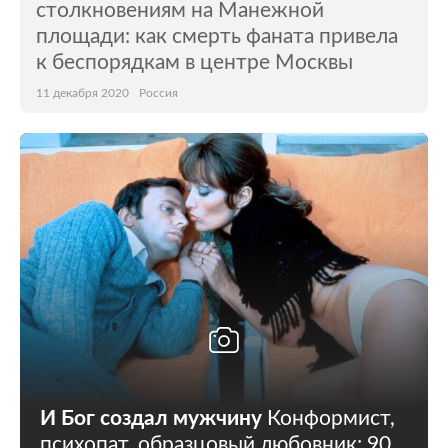
столкновениям на Манежной
площади: как смерть фаната привела
к беспорядкам в центре Москвы
11 декабря 2020
Россия
И Бог создал мужчину
Конформист,
психопат, образцовый любовник: 90