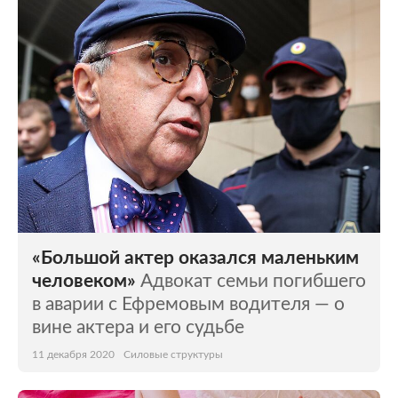
Мир
Бывший СССР
Экономика
Силовые структуры
Наука и техника
Спорт
Культура
Интернет и СМИ
Ценности
Путешествия
Из жизни
Среда обитания
«Большой актер оказался маленьким
Забота о себе
Авто
человеком»
Адвокат семьи погибшего
в аварии с Ефремовым водителя — о
вине актера и его судьбе
11 декабря 2020
Силовые структуры