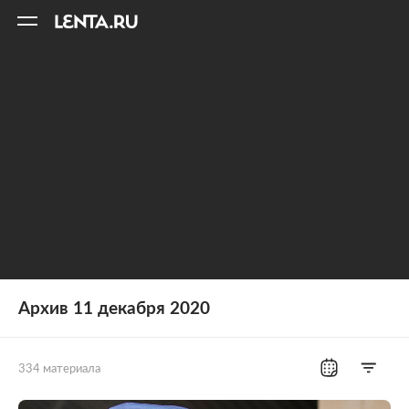
11
A
Архив 11 декабря 2020
334 материала
Все рубрики
Россия