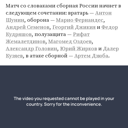
Матч со словаками сборная России начнет в
следующем сочетании: вратарь —
Антон
Шунин
, оборона —
Марио Фернандес
,
Андрей Семенов
,
Георгий Джикия
и
Федор
Кудряшов
, полузащита —
Рифат
Жемалетдинов
,
Магомед Оздоев
,
Александр Головин
,
Юрий Жирков
и
Далер
Кузяев
, в атаке сборной —
Артем Дзюба
.