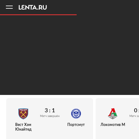
11
A
3 : 1
0 
Матч завершён
Матч з
Вест Хэм
Портсмут
Локомотив М
Юнайтед