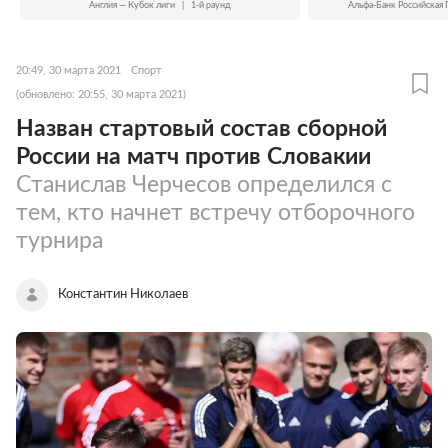
Англия — Кубок лиги
|
1-й раунд
Альфа-Банк Российская 
20:49, 30 марта 2021
Спорт
(обновлено: 20:55, 30 марта 2021)
Назван стартовый состав сборной
России на матч против Словакии
Станислав Черчесов определился с
тем, кто начнет встречу отборочного
турнира
Константин Николаев