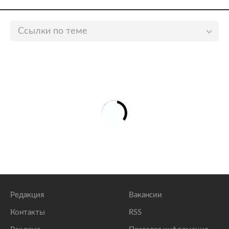
Ссылки по теме
Нурмагомедов отреагировал на нападки
Макгрегора
lenta.ru
В нападках Макгрегора на Нурмагомедова увидели
крик о помощи
lenta.ru
Макгрегор посмеялся над смертью отца
Нурмагомедова и удалил твит
lenta.ru
Редакция
Вакансии
Контакты
RSS