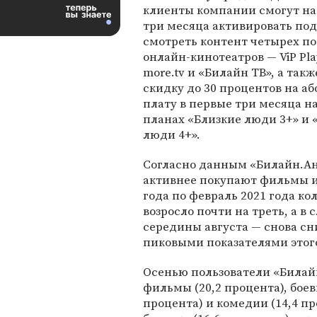
клиенты компании смогут на
три месяца активировать по
смотреть контент четырех п
онлайн-кинотеатров — ViP Play
more.tv и «Билайн ТВ», а так
скидку до 30 процентов на а
плату в первые три месяца н
планах «Близкие люди 3+» и 
люди 4+».
Согласно данным «Билайн.Ан
активнее покупают фильмы им
года по февраль 2021 года к
возросло почти на треть, а в
середины августа — снова сн
пиковыми показателями этого
Осенью пользователи «Билай
фильмы (20,2 процента), боев
процента) и комедии (14,4 п