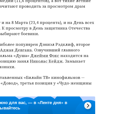
омедии (11,6 процентов), а вот тихие летние
очитают проводить за просмотром драм
и на 8 Марта (23,4 процента), и на День всех
. К просмотру в День защитника Отечества
 выбирают боевики.
аиболее популярен Дэниэл Рэдклиф, второе
Аджая Девгана
. Озвучивший главного
фильма «Душа»
Джейми Фокс
находится на
позицию занял
Николас Кейдж
. Замыкает
конахи.
ставленных «Билайн ТВ» кинофильмов —
 «Довод», третья позиция у «Чудо-женщины
ажно для вас, — в «Ленте дня» в
сывайтесь