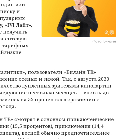
 один или
дписку и
опулярных
, «IVI Лайт»,
же получить
бонентскую
Фото: Билайн
а тарифных
«Близкие
алитики», пользователи «Билайн ТВ»
енно осенью и зимой. Так, с августа 2020
оличество купленных зрителями кинокартин
 следующие несколько месяцев — вплоть до
изилось на 55 процентов в сравнении с
 года.
н ТВ» смотрят в основном приключенческие
ики (15,5 процентов), приключения (14,4
роцента), весной обычно предпочтительнее