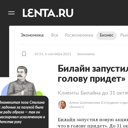
11
A
Экономика
Все
Госэкономика
Бизнес
Рын
10:53, 6 сентября 2021
Экономика
Билайн запусти
голову придет»
Клиенты Билайна до 31 октя
Знаменитая поза Сталина
Алена Шаповалова
(Сотрудник отде
«‎Бизнес»)
с ладонью за пазухой была
не ради образа — так он
маскировал искалеченную в
Билайн
запустил новую акци
детстве руку
что в голову придет». До 31 о