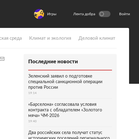
Игры
Лента добра
Войти
ская среда
Климат и экология
Деловой климат
Последние новости
Зеленский заявил о подготовке
специальной санкционной операции
против России
19:14
«Барселона» согласовала условия
контракта с обладателем «Золотого
мяча» ЧМ-2026
19:40
Два российских села получат статус
исторических поселений регионального