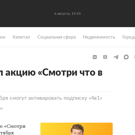
6 августа, 19:45
ки
Капитал
Социальная сфера
Недвижимость
Город
л акцию «Смотри что в
бря смогут активировать подписку «4в1»
ла
ю «Смотри
ктября