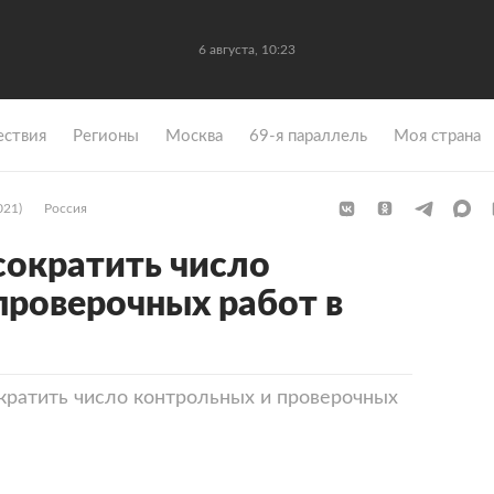
6 августа, 10:23
ствия
Регионы
Москва
69-я параллель
Моя страна
021)
Россия
сократить число
проверочных работ в
кратить число контрольных и проверочных