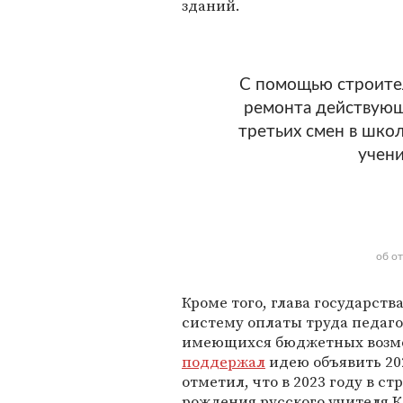
зданий.
С помощью строител
ремонта действующи
третьих смен в шко
учени
об о
Кроме того, глава государств
систему оплаты труда педагог
имеющихся бюджетных возмо
поддержал
идею объявить 202
отметил, что в 2023 году в ст
рождения русского учителя К