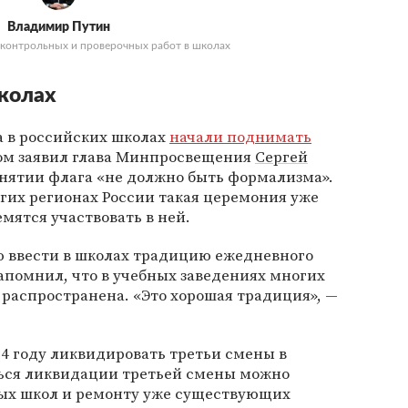
Владимир Путин
 контрольных и проверочных работ в школах
школах
да в российских школах
начали поднимать
том заявил глава Минпросвещения
Сергей
однятии флага «не должно быть формализма».
гих регионах России такая церемония уже
мятся участвовать в ней.
 ввести в школах традицию ежедневного
апомнил, что в учебных заведениях многих
 распространена. «Это хорошая традиция», —
24 году ликвидировать третьи смены в
ться ликвидации третьей смены можно
вых школ и ремонту уже существующих