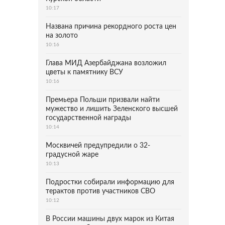
10:17
Названа причина рекордного роста цен
на золото
10:16
Глава МИД Азербайджана возложил
цветы к памятнику ВСУ
10:16
Премьера Польши призвали найти
мужество и лишить Зеленского высшей
государственной награды
10:14
Москвичей предупредили о 32-
градусной жаре
10:13
Подростки собирали информацию для
терактов против участников СВО
10:12
В России машины двух марок из Китая