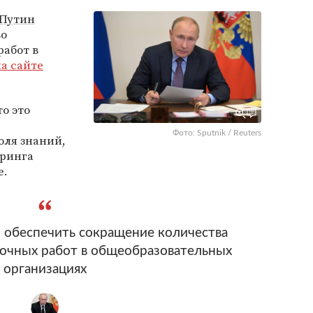
Путин
во
работ в
а сайте
о это
Фото: Sputnik / Reuters
оля знаний,
оринга
е.
 обеспечить сокращение количества
очных работ в общеобразовательных
организациях