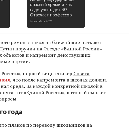
опасный ярлык и как
надо учить детей?
Отвечает профессор
6 сентября 2021
ного ремонта школ на ближайшие пять лет
Путин поручил на Съезде «Единой России»
ых объектов и капремонт действующих
амме партии.
 России», первый вице-спикер
Совета
явил
, что после капремонта в школах должна
ьная среда. За каждой конкретной школой в
епутат от «Единой России», который сможет
опросы.
го года
 что планов по переводу школьников на