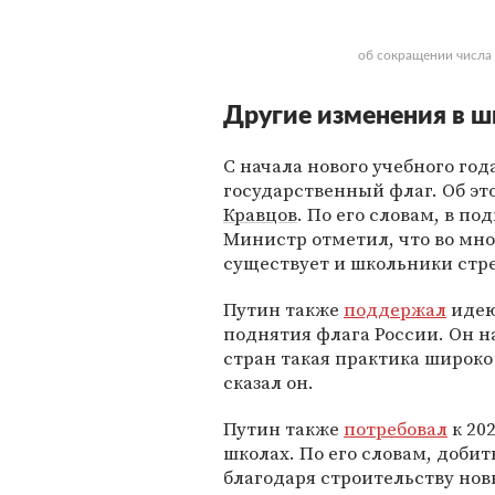
об сокращении числа
Другие изменения в 
С начала нового учебного го
государственный флаг. Об э
Кравцов
. По его словам, в п
Министр отметил, что во мно
существует и школьники стре
Путин также
поддержал
идею
поднятия флага России. Он н
стран такая практика широко
сказал он.
Путин также
потребовал
к 20
школах. По его словам, доби
благодаря строительству но