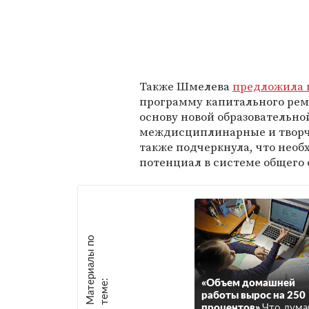
Также Шмелева
предложила 
программу капитального ремо
основу новой образовательно
междисциплинарные и творч
также подчеркнула, что нео
потенциал в системе общего 
М
а
т
р
и
а
л
ы
п
о
т
е
м
е
е
:
«Объем домашней
работы вырос на 250
процентов»
Что дум