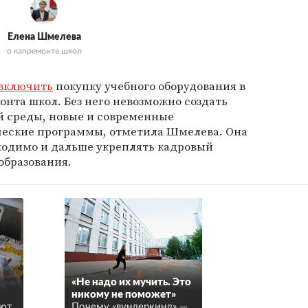
Елена Шмелева
о капремонте школ
включить
покупку учебного оборудования в
нта школ. Без него невозможно создать
й среды, новые и современные
еские программы, отметила Шмелева. Она
бходимо и дальше укреплять кадровый
образования.
«Не надо их мучить. Это
никому не поможет»
ают
Почему «вундеркинд» —