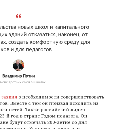
ьства новых школ и капитального
х зданий отказаться, наконец, от
лах, создать комфортную среду для
ков и для педагогов
Владимир Путин
тмене третьих смен в школах
а
заявил
о необходимости совершенствовать
ов. Вместе с тем он призвал исходить из
жностей. Также российский лидер
3-й год в стране Годом педагога. Он
ране будут отмечать 200-летие со дня
онстантина Ушинского, одного из