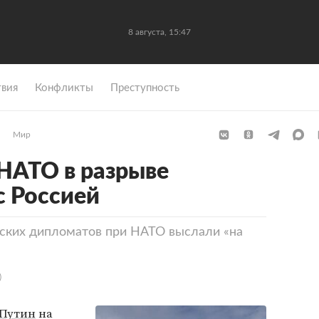
8 августа, 15:47
вия
Конфликты
Преступность
Мир
НАТО в разрыве
 Россией
йских дипломатов при НАТО выслали «на
)
Путин
на