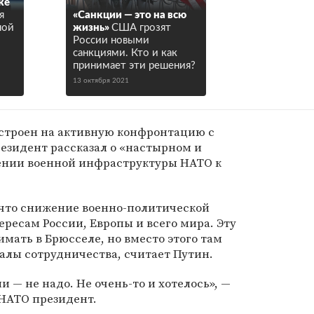
же
я
«Санкции — это на всю
ной
жизнь»
США грозят
России новыми
санкциями. Кто и как
принимает эти решения?
13 октября 2021
астроен на активную конфронтацию с
езидент рассказал о «настырном и
нии военной инфраструктуры НАТО к
 что снижение военно-политической
ресам России, Европы и всего мира. Эту
ать в Брюсселе, но вместо этого там
алы сотрудничества, считает Путин.
и — не надо. Не очень-то и хотелось», —
НАТО президент.