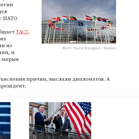
легии
дел
 с
НАТО
общает
ТАСС
.
ких
ли из
Фото: Pascal Rossignol / Reuters
чин, и
 закрыв
 объяснения причин, выслали дипломатов. А
президент.