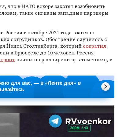
л, что в НАТО вскоре захотят возобновить
 словам, такие сигналы западные партнеры
и Россия в октябре 2021 года взаимно
ких сотрудников. Обострение случилось с
аря
Йенса Столтенберга
, который
сократил
ии в Брюсселе до 10 человек. Россия
строит
планы по расширению, в том числе, в
ажно для вас, — в «Ленте дня» в
сывайтесь