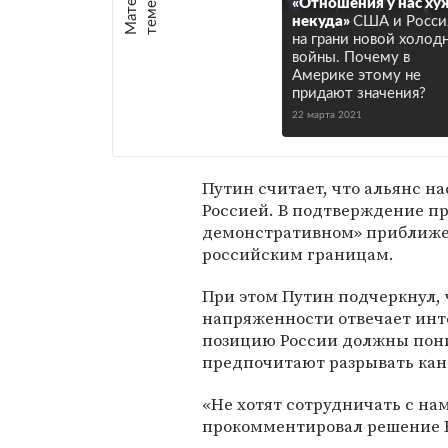
е
:
«Отношения у нас ху
некуда»
США и Росси
на грани новой холод
войны. Почему в
Америке этому не
придают значения?
22 марта 2021
Путин считает, что альянс н
Россией. В подтверждение пр
демонстративном» приближе
российским границам.
При этом Путин подчеркнул,
напряженности отвечает инте
позицию России должны поним
предпочитают разрывать кан
«Не хотят сотрудничать с нам
прокомментировал решение 