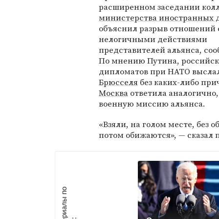
расширенном заседании кол
министерства иностранных 
объяснил разрыв отношений
нелогичными действиями
представителей альянса, со
По мнению Путина, российс
дипломатов при НАТО высла
Брюсселя
без каких-либо при
Москва
ответила аналогично,
военную миссию альянса.
«Взяли, на голом месте, без
потом обижаются», — сказал 
М
а
т
р
и
а
л
ы
п
о
т
е
м
е