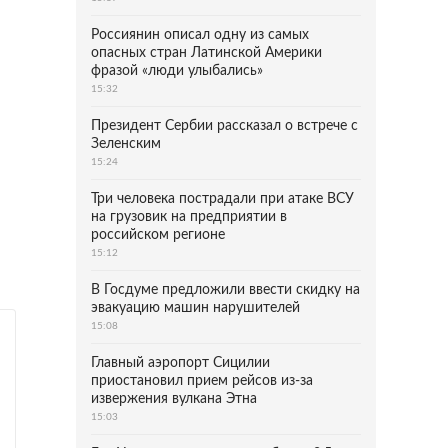
Россиянин описал одну из самых
опасных стран Латинской Америки
фразой «люди улыбались»
15:32
Президент Сербии рассказал о встрече с
Зеленским
15:24
Три человека пострадали при атаке ВСУ
на грузовик на предприятии в
российском регионе
15:12
В Госдуме предложили ввести скидку на
эвакуацию машин нарушителей
15:08
Главный аэропорт Сицилии
приостановил прием рейсов из-за
извержения вулкана Этна
15:03