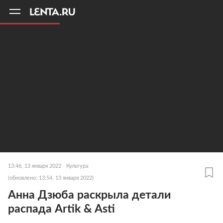
11
A
13:46, 13 января 2022
Культура
(обновлено: 13:54, 13 января 2022)
Анна Дзюба раскрыла детали
распада Artik & Asti