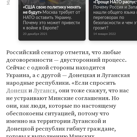
«Проще НАТО распус
«США свою политику менять
Почему Россия и Зап
не будут»
Москва требует от
нашли общего языка 
НАТО оставить Украину.
переговорах по
Почему это может привести
безопасности и чем э
к войне в Европе?
грозит?
20 декабря 2021
14 января 2022
Российский сенатор отметил, что любые
договоренности — двусторонний процесс.
Сейчас с одной стороны находится
Украина, а с другой — Донецкая и Луганская
народные республики. «Если спросить
Донецк
и
Луганск
, они тоже скажут, что нас
не устраивают Минские соглашения. Но
они, как люди, которые по настоящему
обеспокоены ситуацией, потому что
именно на территории Луганской и
Донецкой республик гибнут граждане,
готовы к выполнению Минских