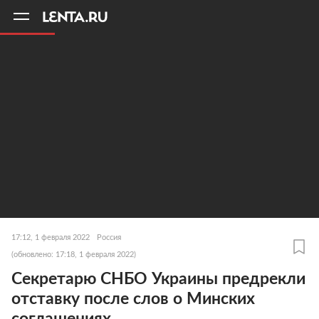
11
A
17:12, 1 февраля 2022
Россия
(обновлено: 17:18, 1 февраля 2022)
Секретарю СНБО Украины предрекли
отставку после слов о Минских
соглашениях