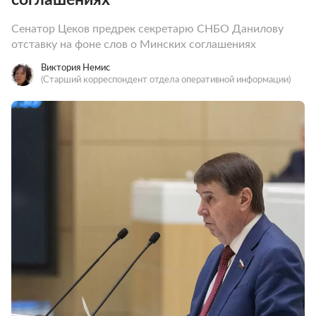
Сенатор Цеков предрек секретарю СНБО Данилову
отставку на фоне слов о Минских соглашениях
Виктория Немис
(Старший корреспондент отдела оперативной информации)